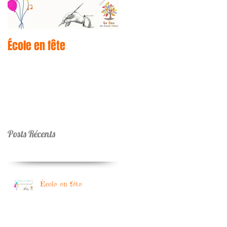
École en fête
C'est quoi un Sou des
Ecoles ?
Posts Récents
École en fête