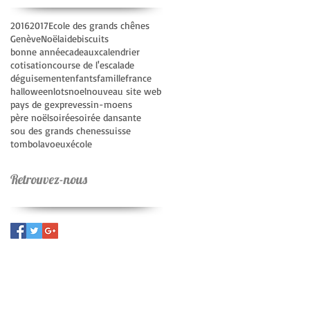
2016
2017
Ecole des grands chênes
Genève
Noël
aide
biscuits
bonne année
cadeaux
calendrier
cotisation
course de l'escalade
déguisement
enfants
famille
france
halloween
lots
noel
nouveau site web
pays de gex
prevessin-moens
père noël
soirée
soirée dansante
sou des grands chenes
suisse
tombola
voeux
école
Retrouvez-nous