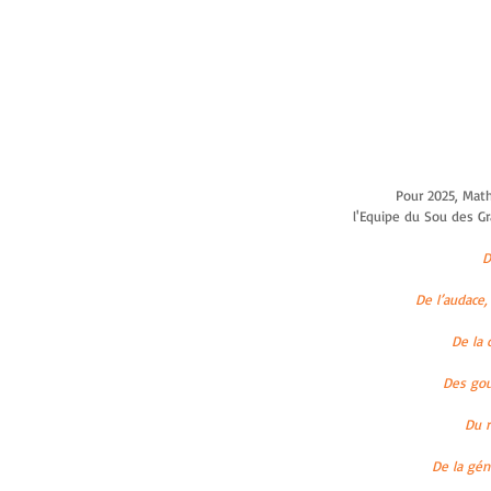
Pour 2025, Math
l'Equipe du Sou des G
D
De l’audace,
De la 
Des gou
Du r
De la géné