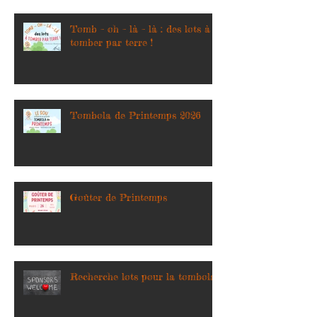
Tomb – oh – là – là : des lots à
tomber par terre !
Tombola de Printemps 2026
Goûter de Printemps
Recherche lots pour la tombola