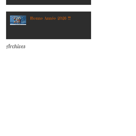
Bonne Année 2026 !!!
Archives
mai 2026
(4)
4 posts
avril 2026
(1)
1 post
mars 2026
(3)
3 posts
février 2026
(1)
1 post
janvier 2026
(1)
1 post
décembre 2025
(2)
2 posts
novembre 2025
(1)
1 post
octobre 2025
(1)
1 post
septembre 2025
(6)
6 posts
janvier 2025
(2)
2 posts
septembre 2024
(4)
4 posts
mai 2024
(2)
2 posts
janvier 2024
(4)
4 posts