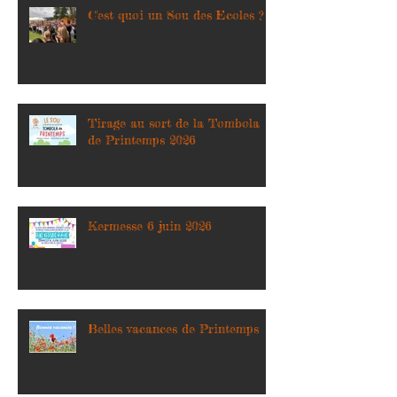
C'est quoi un Sou des Ecoles ?
Tirage au sort de la Tombola
de Printemps 2026
Kermesse 6 juin 2026
Belles vacances de Printemps